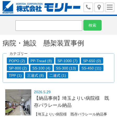
病院・施設 懸架装置事例
カテゴリー
POPO (2)
PP-Tread (8)
SP-1000 (7)
SP-650 (0)
SP-800 (2)
SS-100 (4)
SS-300 (13)
SS-450 (11)
TPP (1)
三連式 (8)
二連式 (1)
2026.5.29
【納品事例】埼玉よりい病院様 既
存パラレール納品
【埼玉よりい病院様 既存パラレール納品事