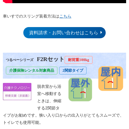
車いすでのスリング装着方法は
こちら
資料請求・お問い合わせはこちら
F2Rセット
耐荷重100kg
つるべーシリーズ
介護保険レンタル対象商品
2関節タイプ
脱衣室から浴
室へ移動する
ときは、伸縮
する2関節タ
イプがお勧めです。狭い入り口からの出入りがとてもスムーズで、
トイレでも使用可能。