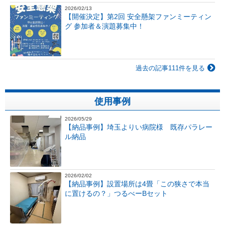
2026/02/13
【開催決定】第2回 安全懸架ファンミーティン
グ 参加者＆演題募集中！
過去の記事111件を見る
使用事例
2026/05/29
【納品事例】埼玉よりい病院様 既存パラレー
ル納品
2026/02/02
【納品事例】設置場所は4畳「この狭さで本当
に置けるの？」つるべーBセット