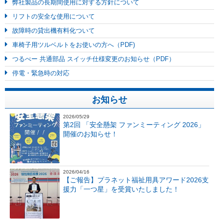
弊社製品の長期間使用に対する方針について
リフトの安全な使用について
故障時の貸出機有料化ついて
車椅子用ツルベルトをお使いの方へ（PDF)
つるべー 共通部品 スイッチ仕様変更のお知らせ（PDF）
停電・緊急時の対応
お知らせ
2026/05/29
第2回 「安全懸架 ファンミーティング 2026」
開催のお知らせ！
2026/04/16
【ご報告】プラネット福祉用具アワード2026支
援力「一つ星」を受賞いたしました！