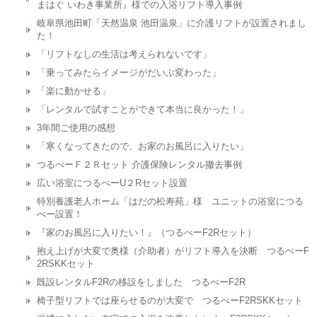
まはぐ いわき事業所』様での入浴リフト導入事例
岐阜県池田町「天然温泉 池田温泉」に介護リフトが設置されまし
た！
「リフトなしの生活は考えられないです」
「乗ってみたらイメージがだいぶ変わった」
「楽に動かせる」
「レンタルで試すことができて本当に良かった！」
3年間ご使用の感想
「寒くなってきたので、お家のお風呂に入りたい」
つるべーＦ２Ｒセット 介護保険レンタル撤去事例
広い浴室につるべーU２Rセット設置
特別養護老人ホーム「はだの松寿苑」様 ユニットの浴室につる
べー設置！
『家のお風呂に入りたい！』（つるべーF2Rセット）
抱え上げが大変で奥様（介助者）がリフト導入を決断 つるべーF
2RSKKセット
既設レンタルF2Rの移設をしました つるべーF2R
椅子型リフトでは座らせるのが大変で つるべーF2RSKKセット