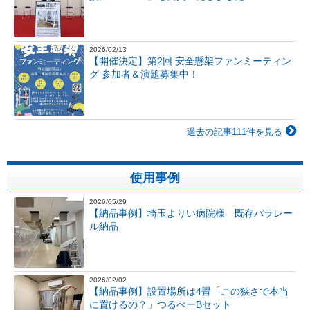
2026/02/13
【開催決定】第2回 安全懸架ファンミーティン
グ 参加者＆演題募集中！
過去の記事111件を見る
使用事例
2026/05/29
【納品事例】埼玉よりい病院様 既存パラレー
ル納品
2026/02/02
【納品事例】設置場所は4畳「この狭さで本当
に置けるの？」つるべーBセット