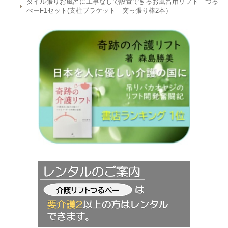
タイル張りお風呂に工事なしで設置できるお風呂用リフト つる
べーF1セット(支柱ブラケット 突っ張り棒2本）