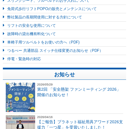
スリングシート、ツルベルトのお手入れについて
免荷式歩行リフトPOPOの販売とメンテンスについて
弊社製品の長期間使用に対する方針について
リフトの安全な使用について
故障時の貸出機有料化ついて
車椅子用ツルベルトをお使いの方へ（PDF)
つるべー 共通部品 スイッチ仕様変更のお知らせ（PDF）
停電・緊急時の対応
お知らせ
2026/05/29
第2回 「安全懸架 ファンミーティング 2026」
開催のお知らせ！
2026/04/16
【ご報告】プラネット福祉用具アワード2026支
援力「一つ星」を受賞いたしました！