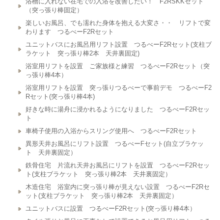
浴槽に入れない在宅での入浴を改善したい！ F2RSKKセット
（突っ張り棒固定）
楽しいお風呂、でも濡れた身体を抱える大変さ・・ リフトで変
わります つるべーF2Rセット
ユニットバスにお風呂用リフト設置 つるべーF2Rセット(支柱ブ
ラケット 突っ張り棒2本 天井裏固定)
浴室用リフトを設置 ご家族様と練習 つるべーF2Rセット（突
っ張り棒4本）
浴室用リフトを設置 突っ張りつるべーで事前デモ つるべーF2
Rセット(突っ張り棒4本)
好きな時に湯舟に浸かれるようになりました つるべーF2Rセッ
ト
車椅子使用の入浴からスリング使用へ つるべーF2Rセット
異形天井お風呂にリフト設置 つるべーFセット(自立ブラケッ
ト 天井裏固定）
鉄骨住宅 片流れ天井お風呂にリフトを設置 つるべーF2Rセッ
ト(支柱ブラケット 突っ張り棒2本 天井裏固定）
木造住宅 浴室内に突っ張り棒が見えない設置 つるべーF2Rセ
ット(支柱ブラケット 突っ張り棒2本 天井裏固定）
ユニットバスに設置 つるべーF2Rセット(突っ張り棒4本）