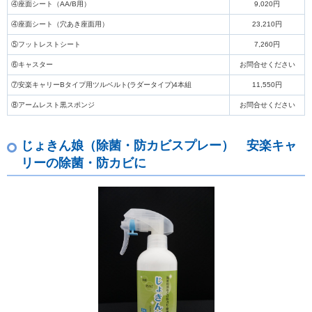
④座面シート
（AA/B用）
9,020円
④座面シート
（穴あき座面用）
23,210円
⑤フットレストシート
7,260円
⑥キャスター
お問合せください
⑦安楽キャリーBタイプ用ツルベルト(ラダータイプ)4本組
11,550円
⑧アームレスト黒スポンジ
お問合せください
じょきん娘（除菌・防カビスプレー） 安楽キャ
リーの除菌・防カビに