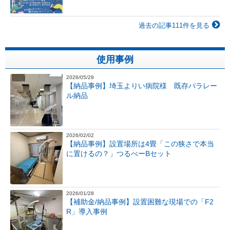
過去の記事111件を見る
使用事例
2026/05/29
【納品事例】埼玉よりい病院様 既存パラレー
ル納品
2026/02/02
【納品事例】設置場所は4畳「この狭さで本当
に置けるの？」つるべーBセット
2026/01/28
【補助金/納品事例】設置困難な現場での「F2
R」導入事例