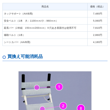
商品名
価格（税込）
ネックサポート（AA/B用)
7,480円
安全ベルト（1本 大：1100ｍｍ/小：960ｍｍ）
5,060円
延長バー（2本組 150ｍｍ/200ｍｍ）※穴あき座面付は使用不可
7,810円
補助ベルト（1本）
2,860円
シートカバー（AA/B用)
4,180円
買換え可能消耗品