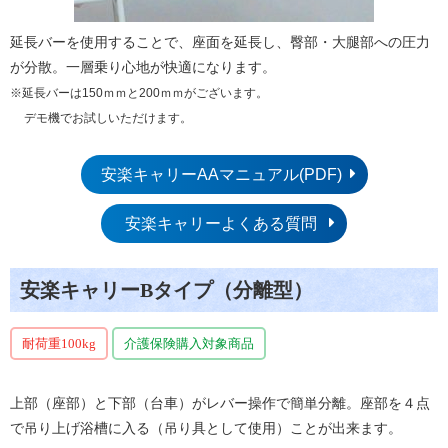
延長バーを使用することで、座面を延長し、臀部・大腿部への圧力
が分散。一層乗り心地が快適になります。
※延長バーは150ｍｍと200ｍｍがございます。
デモ機でお試しいただけます。
安楽キャリーAAマニュアル(PDF)
安楽キャリーよくある質問
安楽キャリーBタイプ（分離型）
耐荷重100kg
介護保険購入対象商品
上部（座部）と下部（台車）がレバー操作で簡単分離。座部を４点
で吊り上げ浴槽に入る（吊り具として使用）ことが出来ます。