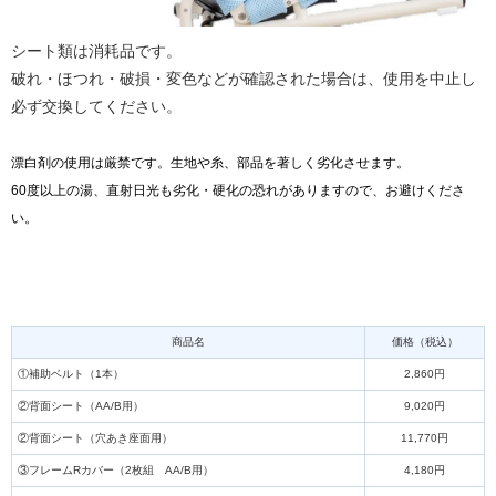
シート類は消耗品です。
破れ・ほつれ・破損・変色などが確認された場合は、使用を中止し
必ず交換してください。
漂白剤の使用は厳禁です。生地や糸、部品を著しく劣化させます。
60度以上の湯、直射日光も劣化・硬化の恐れがありますので、お避けくださ
い。
商品名
価格（税込）
①補助ベルト（1本）
2,860円
②背面シート（AA/B用）
9,020円
②背面シート（穴あき座面用）
11,770円
③フレームRカバー（2枚組 AA/B用）
4,180円