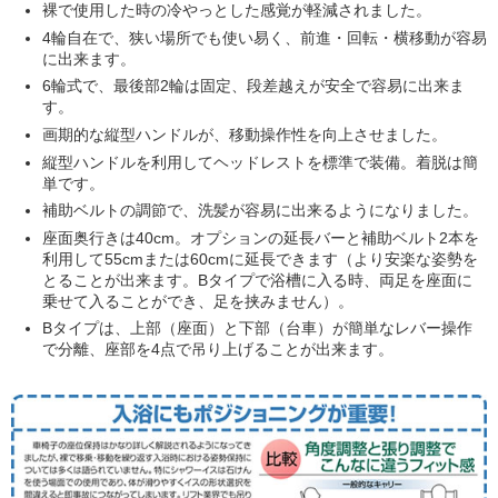
裸で使用した時の冷やっとした感覚が軽減されました。
4輪自在で、狭い場所でも使い易く、前進・回転・横移動が容易
に出来ます。
6輪式で、最後部2輪は固定、段差越えが安全で容易に
出来ま
す
。
画期的な縦型ハンドルが、移動操作性を向上させました。
縦型ハンドルを利用してヘッドレストを標準で装備。着脱は簡
単です。
補助ベルトの調節で、洗髪が容易に出来るようになりました。
座面奥行きは40cm。オプションの延長バーと補助ベルト2本を
利用して55cmまたは60cmに延長できます（より安楽な姿勢を
とることが出来ます。Bタイプで浴槽に入る時、両足を座面に
乗せて入ることができ、足を挟みません）。
Bタイプは、上部（座面）と下部（台車）が簡単なレバー操作
で分離、座部を4点で吊り上げることが出来ます。