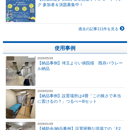
グ 参加者＆演題募集中！
過去の記事111件を見る
使用事例
2026/05/29
【納品事例】埼玉よりい病院様 既存パラレー
ル納品
2026/02/02
【納品事例】設置場所は4畳「この狭さで本当
に置けるの？」つるべーBセット
2026/01/28
【補助金/納品事例】設置困難な現場での「F2