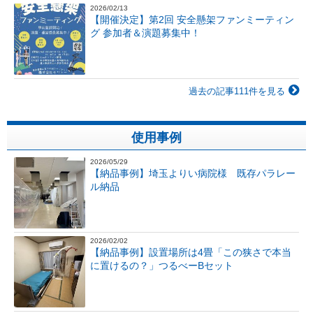
2026/02/13
【開催決定】第2回 安全懸架ファンミーティン
グ 参加者＆演題募集中！
過去の記事111件を見る
使用事例
2026/05/29
【納品事例】埼玉よりい病院様 既存パラレー
ル納品
2026/02/02
【納品事例】設置場所は4畳「この狭さで本当
に置けるの？」つるべーBセット