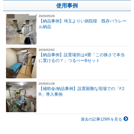
使用事例
2026/05/29
【納品事例】埼玉よりい病院様 既存パラレー
ル納品
2026/02/02
【納品事例】設置場所は4畳「この狭さで本当
に置けるの？」つるべーBセット
2026/01/28
【補助金/納品事例】設置困難な現場での「F2
R」導入事例
過去の記事129件を見る