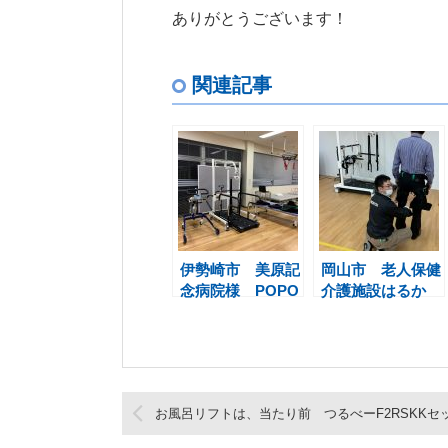
ありがとうございます！
関連記事
伊勢崎市 美原記
岡山市 老人保健
念病院様 POPO
介護施設はるか
とSP1000+PP-Tr
様 SP800 PP-
ead
Tread
お風呂リフトは、当たり前 つるべーF2RSKKセ