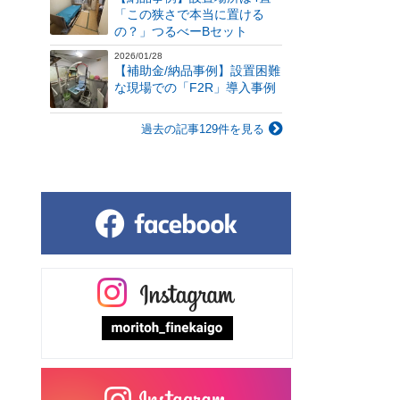
「この狭さで本当に置ける
の？」つるべーBセット
2026/01/28
【補助金/納品事例】設置困難
な現場での「F2R」導入事例
過去の記事129件を見る