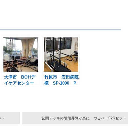
大津市 BOHデ
竹原市 安田病院
イケアセンター
様 SP-1000 P
様 SS-450 PP-
P-Tread
Tread
ット
玄関デッキの階段昇降が楽に つるべーF2Rセット