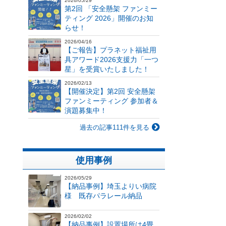
2026/05/29
第2回 「安全懸架 ファンミー
ティング 2026」開催のお知
らせ！
2026/04/16
【ご報告】プラネット福祉用
具アワード2026支援力「一つ
星」を受賞いたしました！
2026/02/13
【開催決定】第2回 安全懸架
ファンミーティング 参加者＆
演題募集中！
過去の記事111件を見る
使用事例
2026/05/29
【納品事例】埼玉よりい病院
様 既存パラレール納品
2026/02/02
【納品事例】設置場所は4畳