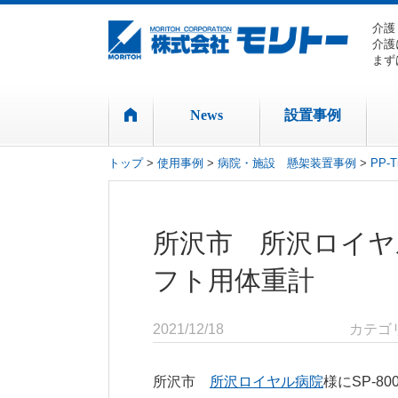
介護
介護
まず
News
設置事例
トップ
>
使用事例
>
病院・施設 懸架装置事例
>
PP-T
所沢市 所沢ロイヤル病院
フト用体重計
2021/12/18
カテゴ
所沢市
所沢ロイヤル病院
様にSP-