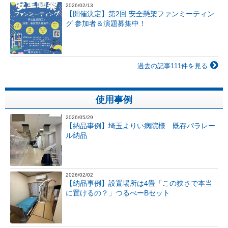
2026/02/13
【開催決定】第2回 安全懸架ファンミーティン
グ 参加者＆演題募集中！
過去の記事111件を見る
使用事例
2026/05/29
【納品事例】埼玉よりい病院様 既存パラレー
ル納品
2026/02/02
【納品事例】設置場所は4畳「この狭さで本当
に置けるの？」つるべーBセット