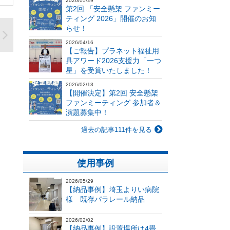
2026/05/29
第2回 「安全懸架 ファンミー
ティング 2026」開催のお知
らせ！
2026/04/16
【ご報告】プラネット福祉用
具アワード2026支援力「一つ
星」を受賞いたしました！
2026/02/13
【開催決定】第2回 安全懸架
ファンミーティング 参加者＆
演題募集中！
過去の記事111件を見る
使用事例
2026/05/29
【納品事例】埼玉よりい病院
様 既存パラレール納品
2026/02/02
【納品事例】設置場所は4畳