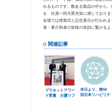
れるものです。数ある製品の中から、
を、社員一同大変光栄に感じておりま
会場では授賞式と記念展示が行われま
者・要介助者の皆様の笑顔に繋がるよ
関連記事
本日より、第58
プラネットアワー
回日本リハビリテ
ド受賞 介護リフ
ーション医学会学
トつるべーY6セ
術集会（京都）出
ットLi-Pink Safet
展
y Robo