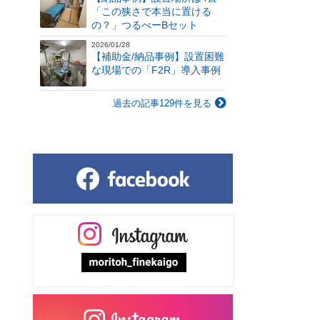
「この狭さで本当に置ける
の？」つるべーBセット
2026/01/28
【補助金/納品事例】設置困難
な現場での「F2R」導入事例
過去の記事129件を見る