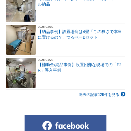
ル納品
2026/02/02
【納品事例】設置場所は4畳「この狭さで本当
に置けるの？」つるべーBセット
2026/01/28
【補助金/納品事例】設置困難な現場での「F2
R」導入事例
過去の記事129件を見る