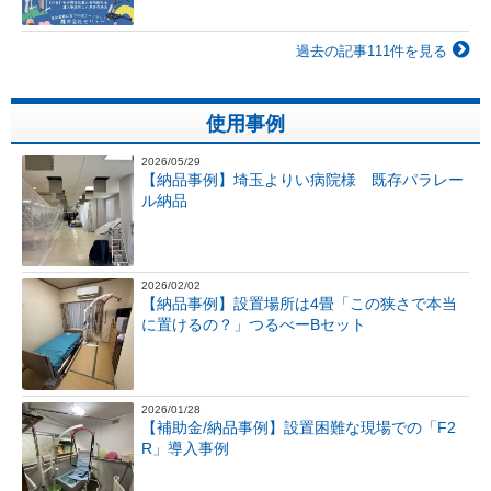
過去の記事111件を見る
使用事例
2026/05/29
【納品事例】埼玉よりい病院様 既存パラレー
ル納品
2026/02/02
【納品事例】設置場所は4畳「この狭さで本当
に置けるの？」つるべーBセット
2026/01/28
【補助金/納品事例】設置困難な現場での「F2
R」導入事例