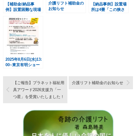
介護リフト補助金の
【補助金/納品事
【納品事例】設置場
お知らせ
例】設置困難な現場
所は4畳「この狭さ
での「F2R」導入事
で本当に置ける
例
の？」つるべーBセ
ット
2025年8月6日(水)13:
00~東京有明ショー
ルーム課題解決型セ
ミナー
【ご報告】プラネット福祉用
介護リフト補助金のお知らせ
具アワード2026支援力「一
つ星」を受賞いたしました！