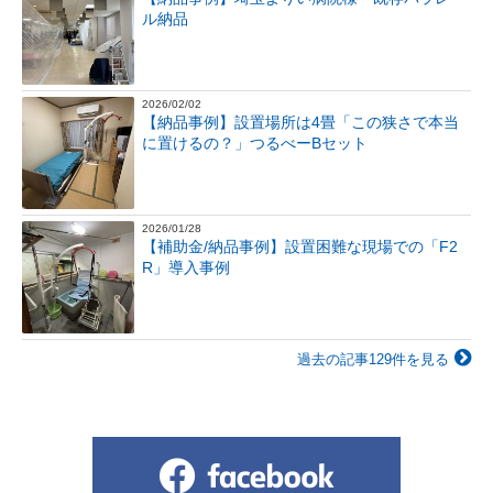
ル納品
2026/02/02
【納品事例】設置場所は4畳「この狭さで本当
に置けるの？」つるべーBセット
2026/01/28
【補助金/納品事例】設置困難な現場での「F2
R」導入事例
過去の記事129件を見る