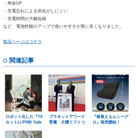
・寿命UP
・充電忘れによる劣化がしにくい
・充電時間が大幅短縮
など、電池性能のアップで使いやすさが更に良くなりました。
製品ページはコチラ
関連記事
ロボット化した『Y6
プラネットアワード
『移座えもんシーグ
セットLi-PINK Safe
受賞 介護リフトつ
ロ』発売開始！
ty Robo』発売開
るべーY6セットLi-P
始！
ink Safety Robo