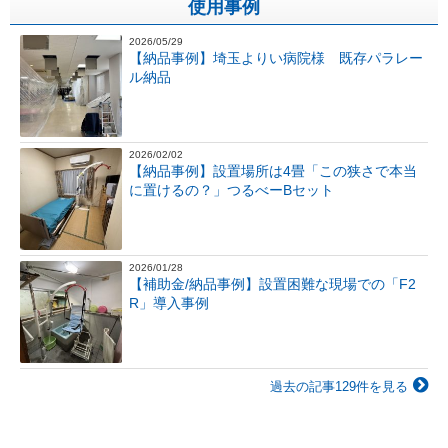
使用事例
2026/05/29
【納品事例】埼玉よりい病院様 既存パラレー
ル納品
2026/02/02
【納品事例】設置場所は4畳「この狭さで本当
に置けるの？」つるべーBセット
2026/01/28
【補助金/納品事例】設置困難な現場での「F2
R」導入事例
過去の記事129件を見る