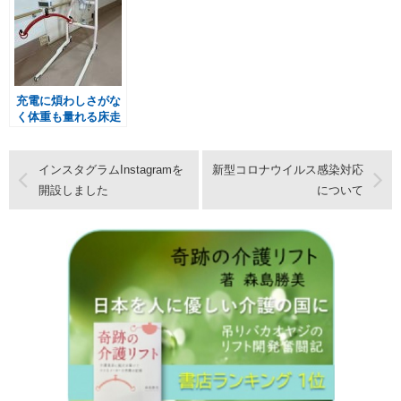
充電に煩わしさがな
く体重も量れる床走
行がGood つるべ
ーY6W Li-PINK
インスタグラムInstagramを
新型コロナウイルス感染対応
開設しました
について