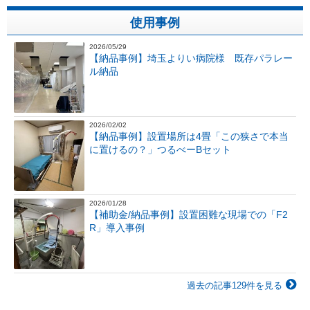
使用事例
2026/05/29
【納品事例】埼玉よりい病院様 既存パラレー
ル納品
2026/02/02
【納品事例】設置場所は4畳「この狭さで本当
に置けるの？」つるべーBセット
2026/01/28
【補助金/納品事例】設置困難な現場での「F2
R」導入事例
過去の記事129件を見る