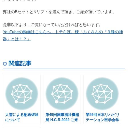
弊社のBセットとNリフトを選んで頂き、ご紹介頂いています。
是非以下より、ご覧になっていただければと思います。
YouTubeの動画はこちらへ トテらぼ。様「ぶくさんの『３種の神
器』とは！？」
関連記事
大雪による配送遅延
第49回国際福祉機器
第59回日本リハビリ
について
展 H.C.R.2022 ご来
テーション医学会学
場御礼
術集会企業展ご来場