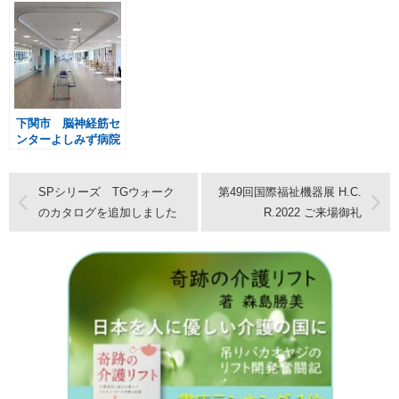
御礼
下関市 脳神経筋セ
ンターよしみず病院
様 SS-300 SS-450
SPシリーズ TGウォーク
第49回国際福祉機器展 H.C.
のカタログを追加しました
R.2022 ご来場御礼