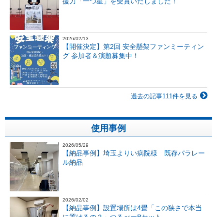
援力「一つ星」を受賞いたしました！
2026/02/13
【開催決定】第2回 安全懸架ファンミーティン
グ 参加者＆演題募集中！
過去の記事111件を見る
使用事例
2026/05/29
【納品事例】埼玉よりい病院様 既存パラレー
ル納品
2026/02/02
【納品事例】設置場所は4畳「この狭さで本当
に置けるの？」つるべーBセット