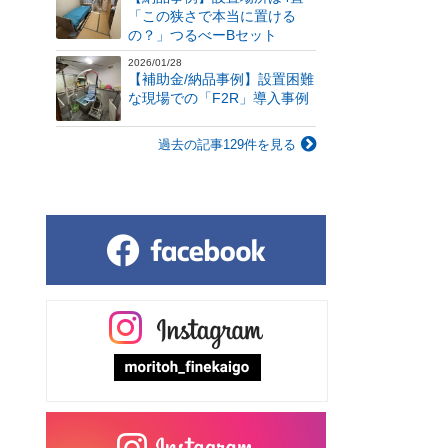
「この狭さで本当に置ける
の？」つるべーBセット
2026/01/28
【補助金/納品事例】設置困難
な現場での「F2R」導入事例
過去の記事129件を見る