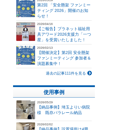
2026/05/29
第2回 「安全懸架 ファンミー
ティング 2026」開催のお知
らせ！
2026/04/16
【ご報告】プラネット福祉用
具アワード2026支援力「一つ
星」を受賞いたしました！
2026/02/13
【開催決定】第2回 安全懸架
ファンミーティング 参加者＆
演題募集中！
過去の記事111件を見る
使用事例
2026/05/29
【納品事例】埼玉よりい病院
様 既存パラレール納品
2026/02/02
【納品事例】設置場所は4畳