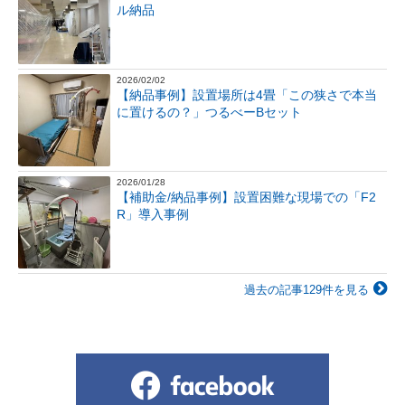
ル納品
2026/02/02
【納品事例】設置場所は4畳「この狭さで本当
に置けるの？」つるべーBセット
2026/01/28
【補助金/納品事例】設置困難な現場での「F2
R」導入事例
過去の記事129件を見る