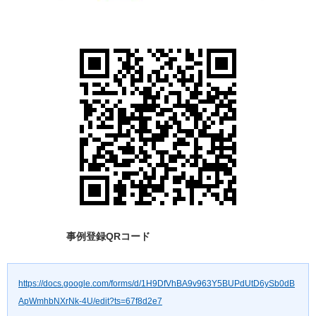
事例登録QRコード
https://docs.google.com/forms/d/1H9DfVhBA9v963Y5BUPdUtD6ySb0dB
ApWmhbNXrNk-4U/edit?ts=67f8d2e7