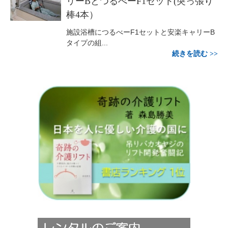
リーBとつるべーF1セット(突っ張り
棒4本）
施設浴槽につるべーF1セットと安楽キャリーB
タイプの組...
続きを読む