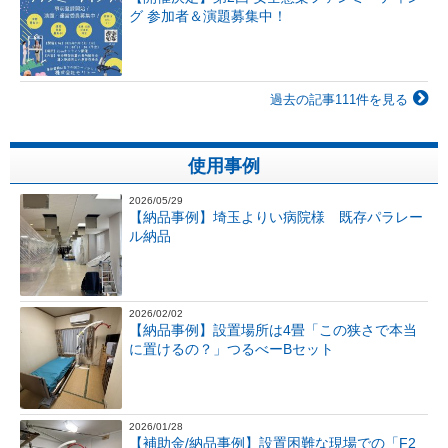
グ 参加者＆演題募集中！
過去の記事111件を見る
使用事例
2026/05/29
【納品事例】埼玉よりい病院様 既存パラレー
ル納品
2026/02/02
【納品事例】設置場所は4畳「この狭さで本当
に置けるの？」つるべーBセット
2026/01/28
【補助金/納品事例】設置困難な現場での「F2