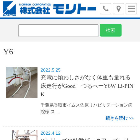
Y6
2022.5.25
充電に煩わしさがなく体重も量れる
床走行がGood つるべーY6W Li-PIN
K
千葉県香取市イムス佐原リハビリテーション病
院様 ス...
続きを読む
2022.4.12