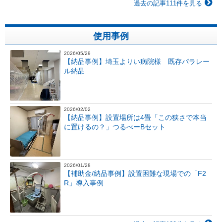
過去の記事111件を見る
使用事例
2026/05/29
【納品事例】埼玉よりい病院様 既存パラレー
ル納品
2026/02/02
【納品事例】設置場所は4畳「この狭さで本当
に置けるの？」つるべーBセット
2026/01/28
【補助金/納品事例】設置困難な現場での「F2
R」導入事例