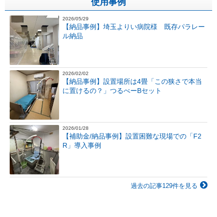
使用事例
2026/05/29
【納品事例】埼玉よりい病院様 既存パラレー
ル納品
2026/02/02
【納品事例】設置場所は4畳「この狭さで本当
に置けるの？」つるべーBセット
2026/01/28
【補助金/納品事例】設置困難な現場での「F2
R」導入事例
過去の記事129件を見る