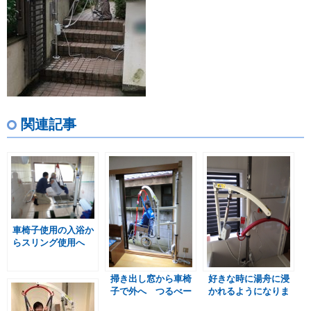
関連記事
車椅子使用の入浴か
らスリング使用へ
つるべーF2Rセット
掃き出し窓から車椅
好きな時に湯舟に浸
子で外へ つるべー
かれるようになりま
F2Rセット
した つるべーF2R