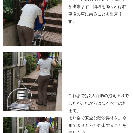
が出来ます。階段を降りれば駐
車場の車に乗ることも出来ま
す。
これまでは
2
人介助の抱え上げで
したがこれからはつるべーの利
用で、
より楽で安全な階段昇降を。今
までよりもっと外出することを
楽しんで