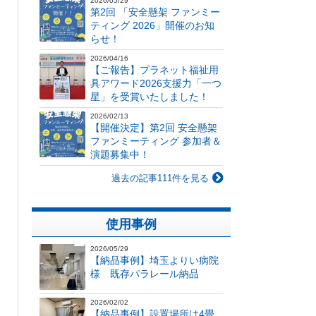
2026/05/29
第2回 「安全懸架 ファンミー
ティング 2026」開催のお知
らせ！
2026/04/16
【ご報告】プラネット福祉用
具アワード2026支援力「一つ
星」を受賞いたしました！
2026/02/13
【開催決定】第2回 安全懸架
ファンミーティング 参加者＆
演題募集中！
過去の記事111件を見る
使用事例
2026/05/29
【納品事例】埼玉よりい病院
様 既存パラレール納品
2026/02/02
【納品事例】設置場所は4畳