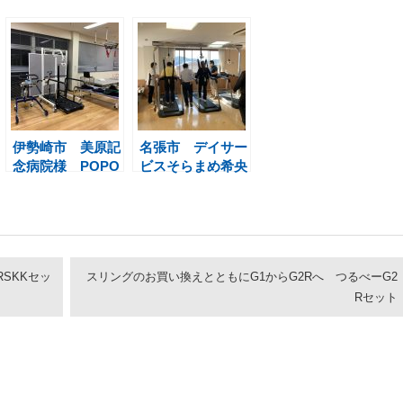
伊勢崎市 美原記
名張市 デイサー
念病院様 POPO
ビスそらまめ希央
とSP1000+PP-Tr
台様 三連式懸架
ead
装置
SKKセッ
スリングのお買い換えとともにG1からG2Rへ つるべーG2
Rセット