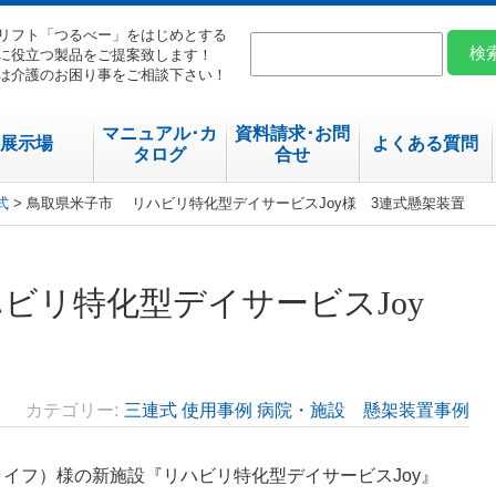
リフト「つるべー」をはじめとする
に役立つ製品をご提案致します！
は介護のお困り事をご相談下さい！
マニュアル･カ
資料請求･お問
展示場
よくある質問
タログ
合せ
式
> 鳥取県米子市 リハビリ特化型デイサービスJoy様 3連式懸架装置
ビリ特化型デイサービスJoy
カテゴリー
三連式
使用事例
病院・施設 懸架装置事例
ンスライフ）様の新施設『
リハビリ特化型デイサービスJoy』