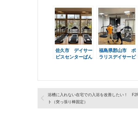
佐久市 デイサー
福島県郡山市 ポ
ビスセンターばん
ラリスデイサービ
りプラス様 3連
スセンター富田
式懸架装置
様 3連式懸架装
置
浴槽に入れない在宅での入浴を改善したい！ F2R
ト（突っ張り棒固定）