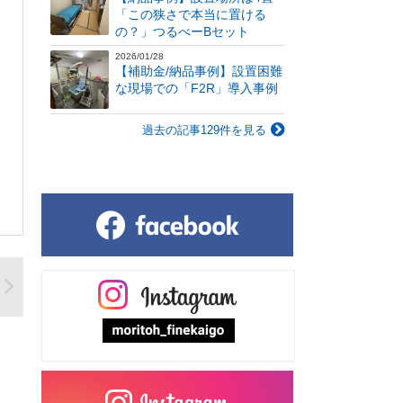
「この狭さで本当に置ける
の？」つるべーBセット
2026/01/28
【補助金/納品事例】設置困難
な現場での「F2R」導入事例
過去の記事129件を見る