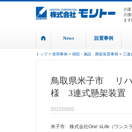
介護
介護
まず
News
設置事例
トップ
>
使用事例
>
病院・施設 懸架装置事例
>
三連
鳥取県米子市 リハ
様 3連式懸架装置
2022/03/02
米子市 株式会社One’ sLife（ワ