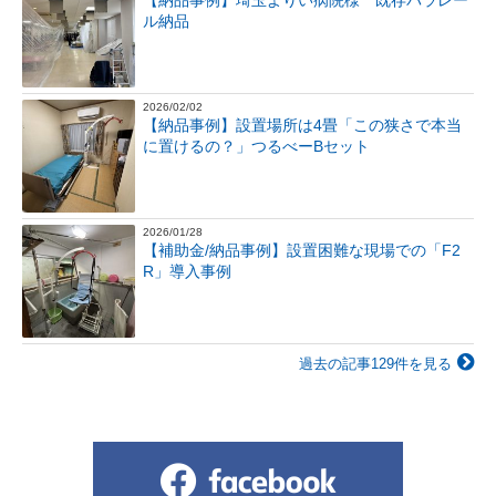
ル納品
2026/02/02
【納品事例】設置場所は4畳「この狭さで本当
に置けるの？」つるべーBセット
2026/01/28
【補助金/納品事例】設置困難な現場での「F2
R」導入事例
過去の記事129件を見る