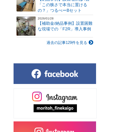
「この狭さで本当に置ける
の？」つるべーBセット
2026/01/28
【補助金/納品事例】設置困難
な現場での「F2R」導入事例
過去の記事129件を見る