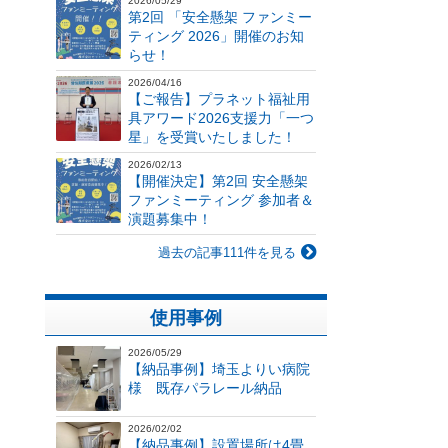
2026/05/29
第2回 「安全懸架 ファンミー
ティング 2026」開催のお知
らせ！
2026/04/16
【ご報告】プラネット福祉用
具アワード2026支援力「一つ
星」を受賞いたしました！
2026/02/13
【開催決定】第2回 安全懸架
ファンミーティング 参加者＆
演題募集中！
過去の記事111件を見る
使用事例
2026/05/29
【納品事例】埼玉よりい病院
様 既存パラレール納品
2026/02/02
【納品事例】設置場所は4畳