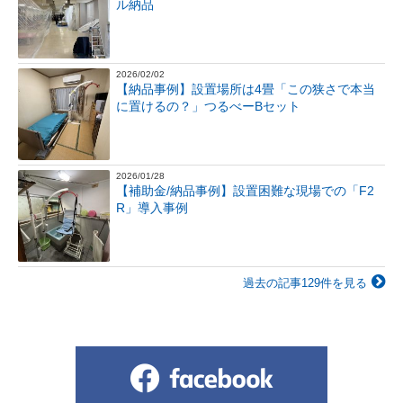
ル納品
2026/02/02
【納品事例】設置場所は4畳「この狭さで本当
に置けるの？」つるべーBセット
2026/01/28
【補助金/納品事例】設置困難な現場での「F2
R」導入事例
過去の記事129件を見る