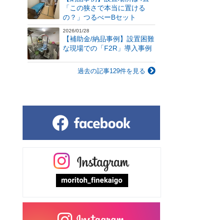
「この狭さで本当に置ける
の？」つるべーBセット
2026/01/28
【補助金/納品事例】設置困難
な現場での「F2R」導入事例
過去の記事129件を見る