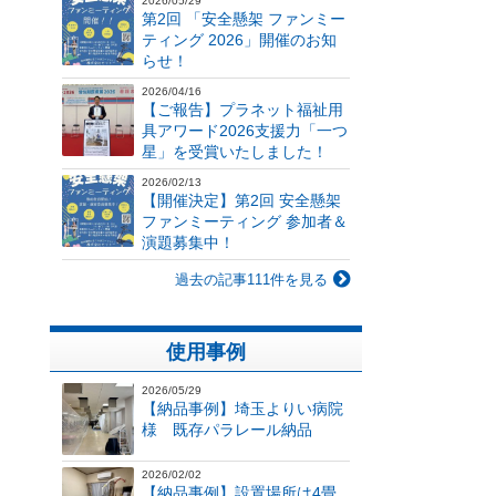
2026/05/29
第2回 「安全懸架 ファンミー
ティング 2026」開催のお知
らせ！
2026/04/16
【ご報告】プラネット福祉用
具アワード2026支援力「一つ
星」を受賞いたしました！
2026/02/13
【開催決定】第2回 安全懸架
ファンミーティング 参加者＆
演題募集中！
過去の記事111件を見る
使用事例
2026/05/29
【納品事例】埼玉よりい病院
様 既存パラレール納品
2026/02/02
【納品事例】設置場所は4畳