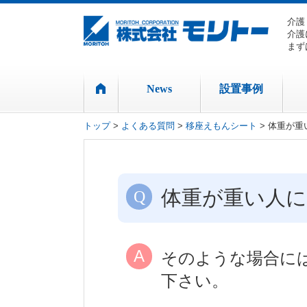
介護
介護
まず
News
設置事例
トップ
>
よくある質問
>
移座えもんシート
> 体重が
体重が重い人
そのような場合に
下さい。