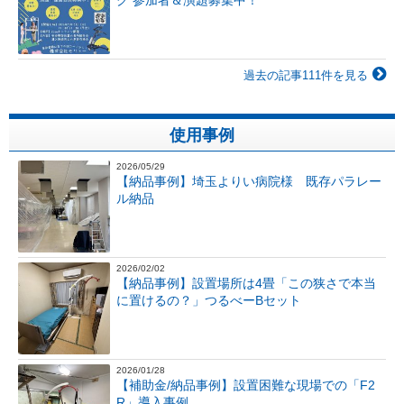
過去の記事111件を見る
使用事例
2026/05/29
【納品事例】埼玉よりい病院様 既存パラレー
ル納品
2026/02/02
【納品事例】設置場所は4畳「この狭さで本当
に置けるの？」つるべーBセット
2026/01/28
【補助金/納品事例】設置困難な現場での「F2
R」導入事例