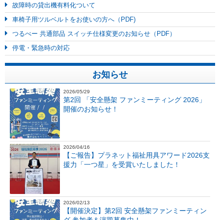
故障時の貸出機有料化ついて
車椅子用ツルベルトをお使いの方へ（PDF)
つるべー 共通部品 スイッチ仕様変更のお知らせ（PDF）
停電・緊急時の対応
お知らせ
2026/05/29
第2回 「安全懸架 ファンミーティング 2026」
開催のお知らせ！
2026/04/16
【ご報告】プラネット福祉用具アワード2026支
援力「一つ星」を受賞いたしました！
2026/02/13
【開催決定】第2回 安全懸架ファンミーティン
グ 参加者＆演題募集中！