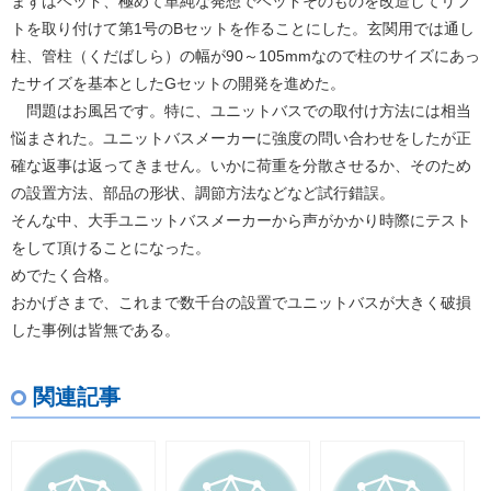
まずはベッド、極めて単純な発想でベッドそのものを改造してリフ
トを取り付けて第1号のBセットを作ることにした。玄関用では通し
柱、管柱（くだばしら）の幅が90～105mmなので柱のサイズにあっ
たサイズを基本としたGセットの開発を進めた。
問題はお風呂です。特に、ユニットバスでの取付け方法には相当
悩まされた。ユニットバスメーカーに強度の問い合わせをしたが正
確な返事は返ってきません。いかに荷重を分散させるか、そのため
の設置方法、部品の形状、調節方法などなど試行錯誤。
そんな中、大手ユニットバスメーカーから声がかかり時際にテスト
をして頂けることになった。
めでたく合格。
おかげさまで、これまで数千台の設置でユニットバスが大きく破損
した事例は皆無である。
関連記事