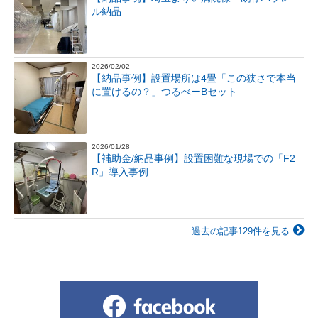
ル納品
2026/02/02
【納品事例】設置場所は4畳「この狭さで本当
に置けるの？」つるべーBセット
2026/01/28
【補助金/納品事例】設置困難な現場での「F2
R」導入事例
過去の記事129件を見る