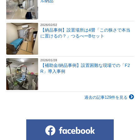
ル納品
2026/02/02
【納品事例】設置場所は4畳「この狭さで本当
に置けるの？」つるべーBセット
2026/01/28
【補助金/納品事例】設置困難な現場での「F2
R」導入事例
過去の記事129件を見る