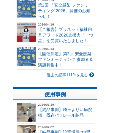
2026/05/29
第2回 「安全懸架 ファンミー
ティング 2026」開催のお知
らせ！
2026/04/16
【ご報告】プラネット福祉用
具アワード2026支援力「一つ
星」を受賞いたしました！
2026/02/13
【開催決定】第2回 安全懸架
ファンミーティング 参加者＆
演題募集中！
過去の記事111件を見る
使用事例
2026/05/29
【納品事例】埼玉よりい病院
様 既存パラレール納品
2026/02/02
【納品事例】設置場所は4畳