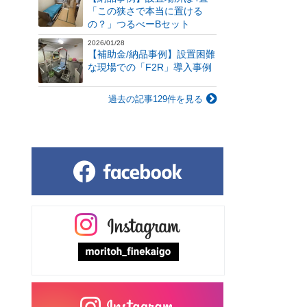
「この狭さで本当に置ける
の？」つるべーBセット
2026/01/28
【補助金/納品事例】設置困難
な現場での「F2R」導入事例
過去の記事129件を見る