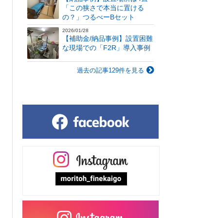
「この狭さで本当に置ける
の？」つるべーBセット
2026/01/28
【補助金/納品事例】設置困難
な現場での「F2R」導入事例
過去の記事129件を見る