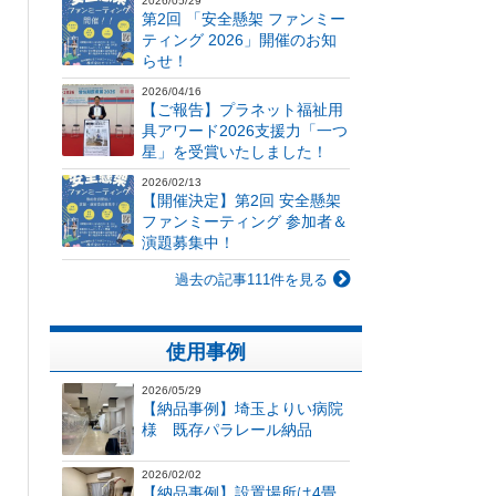
2026/05/29
第2回 「安全懸架 ファンミー
ティング 2026」開催のお知
らせ！
2026/04/16
【ご報告】プラネット福祉用
具アワード2026支援力「一つ
星」を受賞いたしました！
2026/02/13
【開催決定】第2回 安全懸架
ファンミーティング 参加者＆
演題募集中！
過去の記事111件を見る
使用事例
2026/05/29
【納品事例】埼玉よりい病院
様 既存パラレール納品
2026/02/02
【納品事例】設置場所は4畳