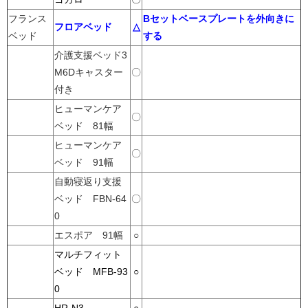
フランス
Bセットベースプレートを外向きに
フロアベッド
△
ベッド
する
介護支援ベッド3
M6Dキャスター
〇
付き
ヒューマンケア
〇
ベッド 81幅
ヒューマンケア
〇
ベッド 91幅
自動寝返り支援
ベッド FBN-64
〇
0
エスポア 91幅
○
マルチフィット
ベッド MFB-93
○
0