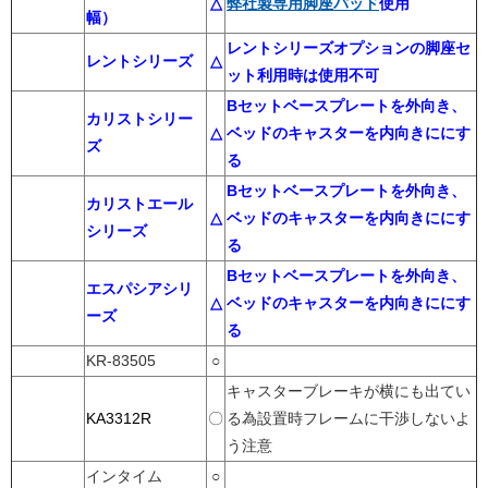
△
弊社製専用脚座パッド
使用
幅）
レントシリーズオプションの脚座セ
レントシリーズ
△
ット利用時は使用不可
Bセットベースプレートを外向き、
カリストシリー
△
ベッドのキャスターを内向きににす
ズ
る
Bセットベースプレートを外向き、
カリストエール
△
ベッドのキャスターを内向きににす
シリーズ
る
Bセットベースプレートを外向き、
エスパシアシリ
△
ベッドのキャスターを内向きににす
ーズ
る
KR-83505
○
キャスターブレーキが横にも出てい
KA3312R
〇
る為設置時フレームに干渉しないよ
う注意
インタイム
○