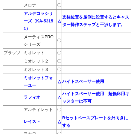
メロナ
〇
アルデコラシリ
支柱位置を足側に設置するとキャス
ーズ（KA-5315
△
ター操作ステップと干渉します。
1）
メーティスPRO
〇
シリーズ
プラッツ
ミオレット
〇
ミオレット２
〇
ミオレット３
〇
ミオレットフォ
△
ハイトスペーサー使用
ーユー
ハイトスペーサー使用 超低床用キ
ラフィオ
△
ャスターは不可
アルティレット
〇
Bセットベースプレートを外向きに
レイスト
△
する
ヨカロ
〇