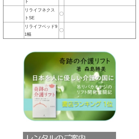
ト
リライフネクス
〇
トSE
リライフベッド9
〇
1幅