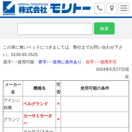
この表に無いベッドにつきましては、弊社までお問い合わせ下さ
い。0120-65-2525
黒字･･･使用可能
青字･･･使用に条件あり
赤字･･･使用不可
2024年5月27日現
在
メーカー
可
機種名
使用可能の条件
名
否
アイシン
ベルグランド
×
精機
カーサ１モータ
グランツ
×
ー
カーサ２/３モー