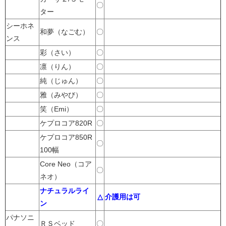
〇
ター
シーホネ
和夢（なごむ）
〇
ンス
彩（さい）
〇
凛（りん）
〇
純（じゅん）
〇
雅（みやび）
〇
笑（Emi）
〇
ケプロコア820R
〇
ケプロコア850R
〇
100幅
Core Neo（コア
〇
ネオ）
ナチュラルライ
△
介護用は可
ン
パナソニ
ＲＳベッド
〇