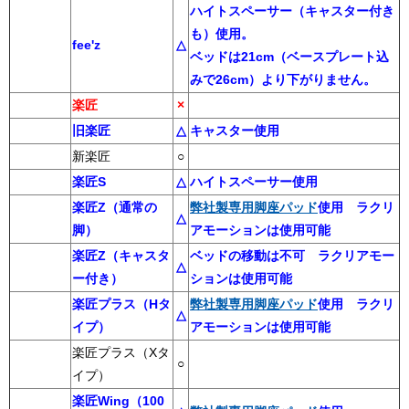
ハイトスペーサー（キャスター付き
も）使用。
fee'z
△
ベッドは21cm（ベースプレート込
みで26cm）より下がりません。
楽匠
×
旧楽匠
△
キャスター使用
新楽匠
○
楽匠S
△
ハイトスペーサー使用
楽匠Z（通常の
弊社製専用脚座パッド
使用 ラクリ
△
脚）
アモーションは使用可能
楽匠Z（キャスタ
ベッドの移動は不可 ラクリアモー
△
ー付き）
ションは使用可能
楽匠プラス（Hタ
弊社製専用脚座パッド
使用 ラクリ
△
イプ）
アモーションは使用可能
楽匠プラス（Xタ
○
イプ）
楽匠Wing（100