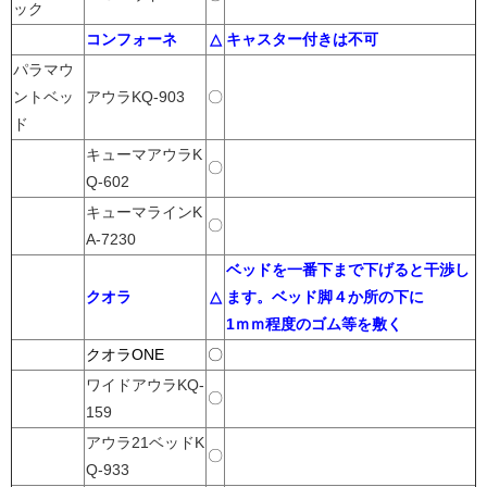
ック
コンフォーネ
△
キャスター付きは不可
パラマウ
ントベッ
アウラKQ-903
〇
ド
キューマアウラK
〇
Q-602
キューマラインK
〇
A-7230
ベッドを一番下まで下げると干渉し
クオラ
△
ます。ベッド脚４か所の下に
1ｍｍ程度のゴム等を敷く
クオラONE
〇
ワイドアウラKQ-
〇
159
アウラ21ベッドK
〇
Q-933