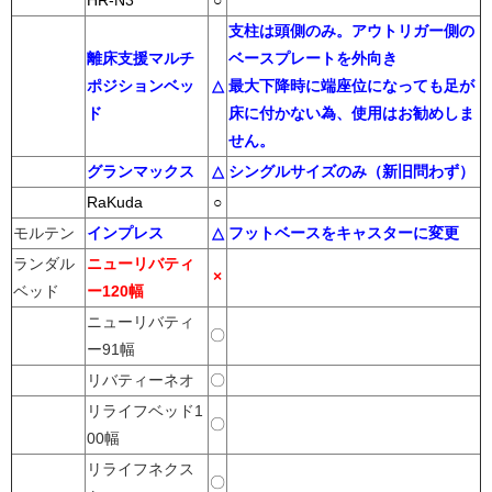
HR-N3
○
支柱は頭側のみ。アウトリガー側の
離床支援マルチ
ベースプレートを外向き
ポジションベッ
△
最大下降時に端座位になっても足が
ド
床に付かない為、使用はお勧めしま
せん。
グランマックス
△
シングルサイズのみ（新旧問わず）
RaKuda
○
モルテン
インプレス
△
フットベースをキャスターに変更
ランダル
ニューリバティ
×
ベッド
ー120幅
ニューリバティ
〇
ー91幅
リバティーネオ
〇
リライフベッド1
〇
00幅
リライフネクス
〇