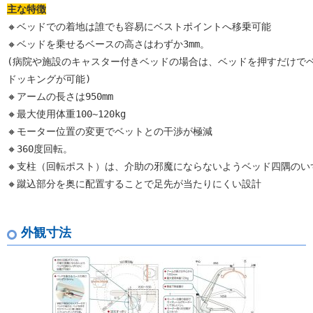
主な特徴
🔸ベッドでの着地は誰でも容易にベストポイントへ移乗可能

🔸ベッドを乗せるベースの高さはわずか3mm。

(病院や施設のキャスター付きベッドの場合は、ベッドを押すだけでベ
ドッキングが可能)

🔸アームの長さは950mm

🔸最大使用体重100~120kg

🔸モーター位置の変更でベットとの干渉が極減

🔸360度回転。

🔸支柱（回転ポスト）は、介助の邪魔にならないようベッド四隅のい
🔸蹴込部分を奥に配置することで足先が当たりにくい設計
外観寸法