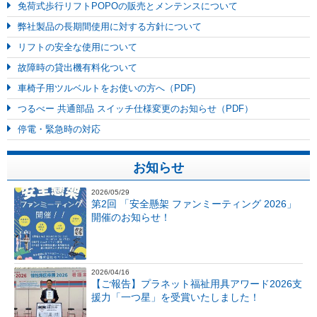
免荷式歩行リフトPOPOの販売とメンテンスについて
弊社製品の長期間使用に対する方針について
リフトの安全な使用について
故障時の貸出機有料化ついて
車椅子用ツルベルトをお使いの方へ（PDF)
つるべー 共通部品 スイッチ仕様変更のお知らせ（PDF）
停電・緊急時の対応
お知らせ
2026/05/29
第2回 「安全懸架 ファンミーティング 2026」
開催のお知らせ！
2026/04/16
【ご報告】プラネット福祉用具アワード2026支
援力「一つ星」を受賞いたしました！