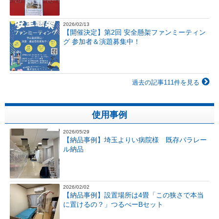
2026/02/13
【開催決定】第2回 安全懸架ファンミーティン
グ 参加者＆演題募集中！
過去の記事111件を見る
使用事例
2026/05/29
【納品事例】埼玉よりい病院様 既存パラレー
ル納品
2026/02/02
【納品事例】設置場所は4畳「この狭さで本当
に置けるの？」つるべーBセット