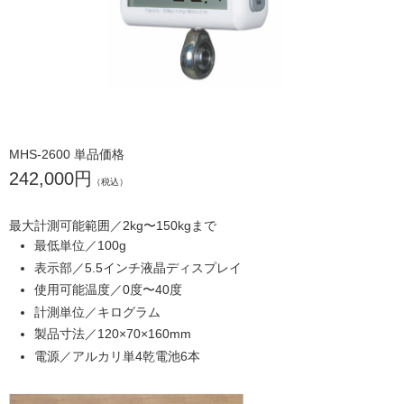
MHS-2600 単品価格
242,000円
（税込）
最大計測可能範囲／2kg〜150kgまで
最低単位／100g
表示部／5.5インチ液晶ディスプレイ
使用可能温度／0度〜40度
計測単位／キログラム
製品寸法／120×70×160mm
電源／アルカリ単4乾電池6本