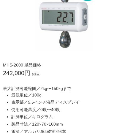
MHS-2600 単品価格
242,000円
（税込）
最大計測可能範囲／2kg〜150kgまで
最低単位／100g
表示部／5.5インチ液晶ディスプレイ
使用可能温度／0度〜40度
計測単位／キログラム
製品寸法／120×70×160mm
電源／アルカリ単4乾電池6本