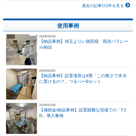
過去の記事111件を見る
使用事例
2026/05/29
【納品事例】埼玉よりい病院様 既存パラレー
ル納品
2026/02/02
【納品事例】設置場所は4畳「この狭さで本当
に置けるの？」つるべーBセット
2026/01/28
【補助金/納品事例】設置困難な現場での「F2
R」導入事例