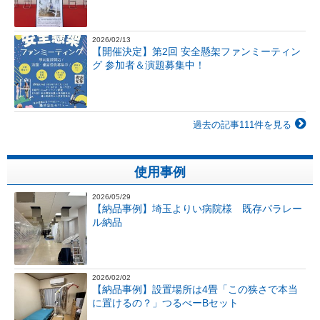
2026/02/13
【開催決定】第2回 安全懸架ファンミーティン
グ 参加者＆演題募集中！
過去の記事111件を見る
使用事例
2026/05/29
【納品事例】埼玉よりい病院様 既存パラレー
ル納品
2026/02/02
【納品事例】設置場所は4畳「この狭さで本当
に置けるの？」つるべーBセット