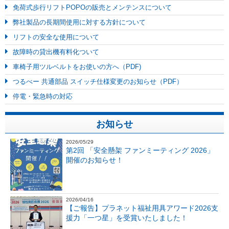
免荷式歩行リフトPOPOの販売とメンテンスについて
弊社製品の長期間使用に対する方針について
リフトの安全な使用について
故障時の貸出機有料化ついて
車椅子用ツルベルトをお使いの方へ（PDF)
つるべー 共通部品 スイッチ仕様変更のお知らせ（PDF）
停電・緊急時の対応
お知らせ
2026/05/29
第2回 「安全懸架 ファンミーティング 2026」
開催のお知らせ！
2026/04/16
【ご報告】プラネット福祉用具アワード2026支
援力「一つ星」を受賞いたしました！