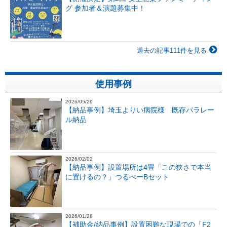
グ 参加者＆演題募集中！
過去の記事111件を見る
使用事例
2026/05/29
【納品事例】埼玉よりい病院様 既存パラレー
ル納品
2026/02/02
【納品事例】設置場所は4畳「この狭さで本当
に置けるの？」つるべーBセット
2026/01/28
【補助金/納品事例】設置困難な現場での「F2