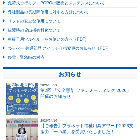
免荷式歩行リフトPOPOの販売とメンテンスについて
弊社製品の長期間使用に対する方針について
リフトの安全な使用について
故障時の貸出機有料化ついて
車椅子用ツルベルトをお使いの方へ（PDF)
つるべー 共通部品 スイッチ仕様変更のお知らせ（PDF）
停電・緊急時の対応
お知らせ
2026/05/29
第2回 「安全懸架 ファンミーティング 2026」
開催のお知らせ！
2026/04/16
【ご報告】プラネット福祉用具アワード2026支
援力「一つ星」を受賞いたしました！