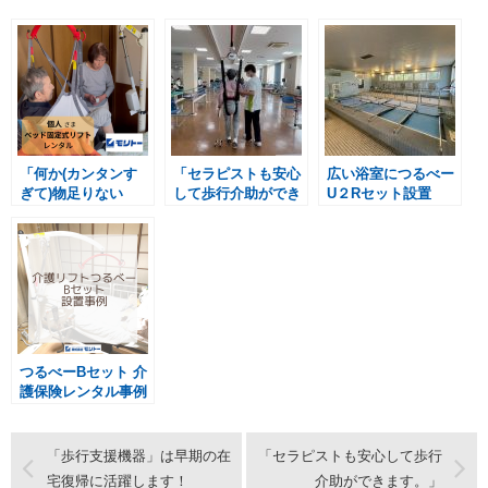
「何か(カンタンす
「セラピストも安心
広い浴室につるべー
ぎて)物足りない
して歩行介助ができ
U２Rセット設置
ね。」
ます。」
つるべーBセット 介
護保険レンタル事例
「歩行支援機器」は早期の在
「セラピストも安心して歩行
宅復帰に活躍します！
介助ができます。」