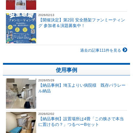
2026/02/13
【開催決定】第2回 安全懸架ファンミーティン
グ 参加者＆演題募集中！
過去の記事111件を見る
使用事例
2026/05/29
【納品事例】埼玉よりい病院様 既存パラレー
ル納品
2026/02/02
【納品事例】設置場所は4畳「この狭さで本当
に置けるの？」つるべーBセット