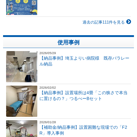
過去の記事111件を見る
使用事例
2026/05/29
【納品事例】埼玉よりい病院様 既存パラレー
ル納品
2026/02/02
【納品事例】設置場所は4畳「この狭さで本当
に置けるの？」つるべーBセット
2026/01/28
【補助金/納品事例】設置困難な現場での「F2
R」導入事例