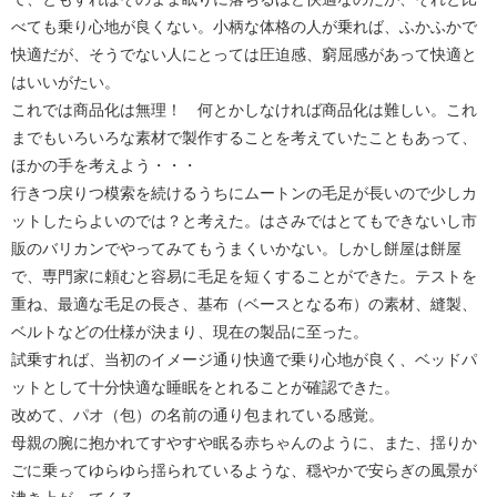
べても乗り心地が良くない。小柄な体格の人が乗れば、ふかふかで
快適だが、そうでない人にとっては圧迫感、窮屈感があって快適と
はいいがたい。
これでは商品化は無理！ 何とかしなければ商品化は難しい。これ
までもいろいろな素材で製作することを考えていたこともあって、
ほかの手を考えよう・・・
行きつ戻りつ模索を続けるうちにムートンの毛足が長いので少しカ
ットしたらよいのでは？と考えた。はさみではとてもできないし市
販のバリカンでやってみてもうまくいかない。しかし餅屋は餅屋
で、専門家に頼むと容易に毛足を短くすることができた。テストを
重ね、最適な毛足の長さ、基布（ベースとなる布）の素材、縫製、
ベルトなどの仕様が決まり、現在の製品に至った。
試乗すれば、当初のイメージ通り快適で乗り心地が良く、ベッドパ
ットとして十分快適な睡眠をとれることが確認できた。
改めて、パオ（包）の名前の通り包まれている感覚。
母親の腕に抱かれてすやすや眠る赤ちゃんのように、また、揺りか
ごに乗ってゆらゆら揺られているような、穏やかで安らぎの風景が