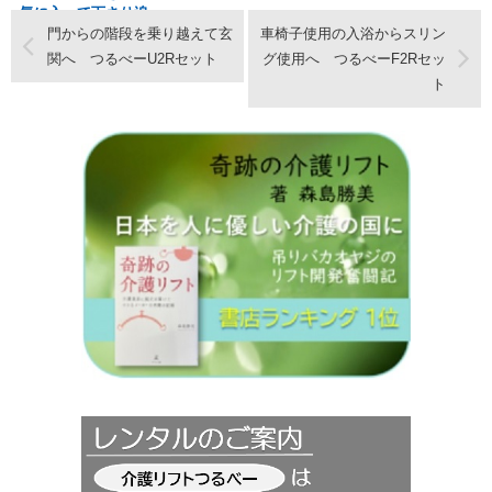
気に入って下さり追
加設置！ つるベー
門からの階段を乗り越えて玄
車椅子使用の入浴からスリン
Ｂセット
関へ つるべーU2Rセット
グ使用へ つるべーF2Rセッ
ト