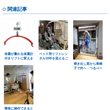
関連記事
体重が量れる体重計
ベッド用リフトレン
付きリフトに変えま
タル10年を迎えるご
した つるべーBW
夫婦様 つるべーB
掃き出し窓から車椅
セット
セット
子で外へ つるべー
F2Rセット
簡単に操作できると