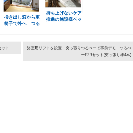
持ち上げないケア
掃き出し窓から車
推進の施設様ベッ
椅子で外へ つる
ド用リフト採用
べーF2Rセット
つるべーBセット
セット
浴室用リフトを設置 突っ張りつるべーで事前デモ つるべ
ーF2Rセット(突っ張り棒4本)