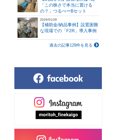
「この狭さで本当に置ける
の？」つるべーBセット
2026/01/28
【補助金/納品事例】設置困難
な現場での「F2R」導入事例
過去の記事129件を見る