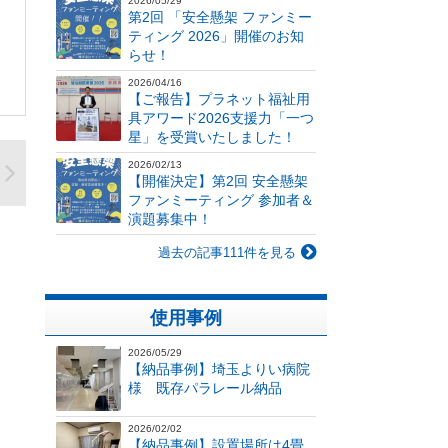
2026/05/29
第2回 「安全懸架 ファンミー
ティング 2026」開催のお知
らせ！
2026/04/16
【ご報告】プラネット福祉用
具アワード2026支援力「一つ
星」を受賞いたしました！
2026/02/13
【開催決定】第2回 安全懸架
ファンミーティング 参加者＆
演題募集中！
過去の記事111件を見る
使用事例
2026/05/29
【納品事例】埼玉よりい病院
様 既存パラレール納品
2026/02/02
【納品事例】設置場所は4畳