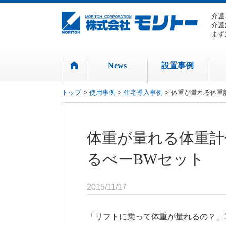
介護
介護
まず
News
設置事例
トップ
>
使用事例
>
住宅導入事例
> 体重が量れる体
体重が量れる体重計
るべーBWセット
2015/11/17
「リフトに乗って体重が量れるの？」