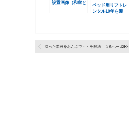
設置画像（和室と
ベッド用リフトレ
洋室）
ンタル10年を迎
えるご夫婦様 つ
るべーBセット
凍った階段をおんぶで・・を解消 つるべーU2R