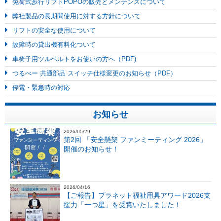
免荷式歩行リフトPOPOの販売とメンテンスについて
弊社製品の長期間使用に対する方針について
リフトの安全な使用について
故障時の貸出機有料化ついて
車椅子用ツルベルトをお使いの方へ（PDF)
つるべー 共通部品 スイッチ仕様変更のお知らせ（PDF）
停電・緊急時の対応
お知らせ
2026/05/29
第2回 「安全懸架 ファンミーティング 2026」
開催のお知らせ！
2026/04/16
【ご報告】プラネット福祉用具アワード2026支
援力「一つ星」を受賞いたしました！