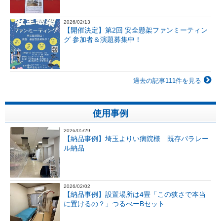
2026/02/13
【開催決定】第2回 安全懸架ファンミーティン
グ 参加者＆演題募集中！
過去の記事111件を見る
使用事例
2026/05/29
【納品事例】埼玉よりい病院様 既存パラレー
ル納品
2026/02/02
【納品事例】設置場所は4畳「この狭さで本当
に置けるの？」つるべーBセット