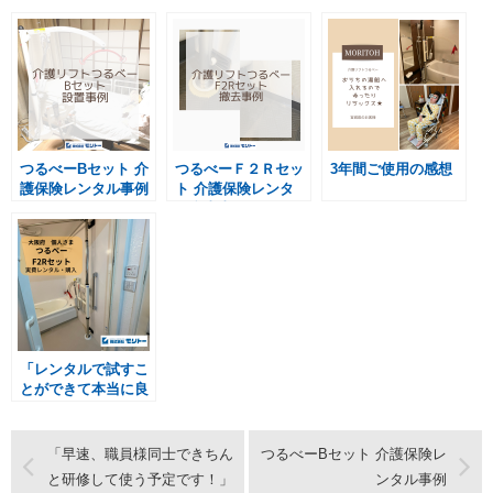
つるべーBセット 介
つるべーＦ２Ｒセッ
3年間ご使用の感想
護保険レンタル事例
ト 介護保険レンタ
ル撤去事例
「レンタルで試すこ
とができて本当に良
かった！」
「早速、職員様同士できちん
つるべーBセット 介護保険レ
と研修して使う予定です！」
ンタル事例