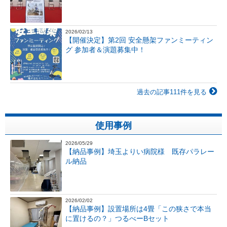
2026/02/13
【開催決定】第2回 安全懸架ファンミーティン
グ 参加者＆演題募集中！
過去の記事111件を見る
使用事例
2026/05/29
【納品事例】埼玉よりい病院様 既存パラレー
ル納品
2026/02/02
【納品事例】設置場所は4畳「この狭さで本当
に置けるの？」つるべーBセット