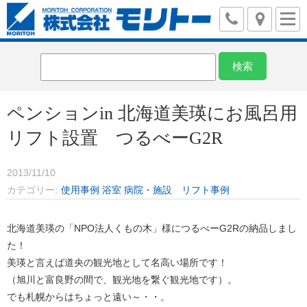
ペンションin 北海道美瑛にお風呂用
リフト設置 つるべーG2R
2013/11/10
カテゴリー
使用事例
浴室
病院・施設 リフト事例
北海道美瑛の「NPO法人くもの木」様につるべーG2Rの納品しまし
た！
美瑛と言えば道央の観光地として名高い場所です！
（旭川と富良野の間で、観光地を繋ぐ観光地です）。
でも札幌からはちょっと遠い～・・。