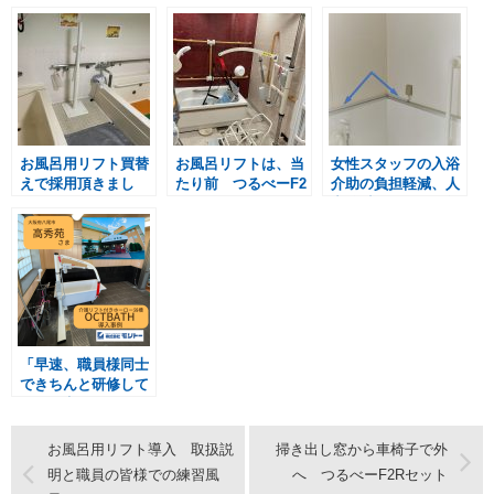
お風呂用リフト買替
お風呂リフトは、当
女性スタッフの入浴
えで採用頂きまし
たり前 つるべーF2
介助の負担軽減、人
た つるべーU2Rセ
RSKKセット
力移乗のリスクを無
ット
くすため つるべー
U2R
「早速、職員様同士
できちんと研修して
使う予定です！」
お風呂用リフト導入 取扱説
掃き出し窓から車椅子で外
明と職員の皆様での練習風
へ つるべーF2Rセット