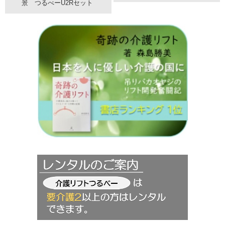
景 つるべーU2Rセット