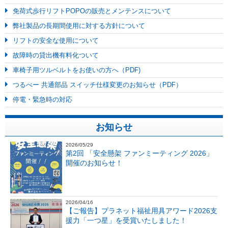
免荷式歩行リフトPOPOの販売とメンテンスについて
弊社製品の長期間使用に対する方針について
リフトの安全な使用について
故障時の貸出機有料化ついて
車椅子用ツルベルトをお使いの方へ（PDF)
つるべー 共通部品 スイッチ仕様変更のお知らせ（PDF）
停電・緊急時の対応
お知らせ
2026/05/29
第2回 「安全懸架 ファンミーティング 2026」
開催のお知らせ！
2026/04/16
【ご報告】プラネット福祉用具アワード2026支
援力「一つ星」を受賞いたしました！