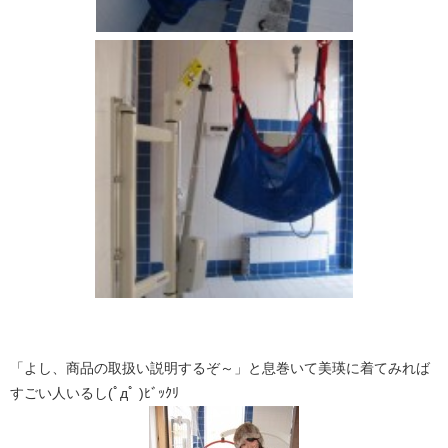
「よし、商品の取扱い説明するぞ～」と息巻いて美瑛に着てみれば
すごい人いるし(ﾟдﾟ )ﾋﾞｯｸﾘ