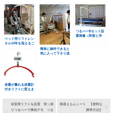
つるべーBセット設
置画像（和室と洋
ベッド用リフトレン
室）
タル10年を迎えるご
夫婦様 つるべーB
簡単に操作できると
セット
気に入って下さり追
加設置！ つるベー
Ｂセット
体重が量れる体重計
付きリフトに変えま
した つるべーBW
セット
浴室用リフトを設置 突っ張
移座えもんシート 【便利な
りつるべーで事前デモ つる
携帯方法】