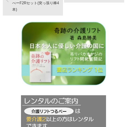
べーF2Rセット(突っ張り棒4
本)