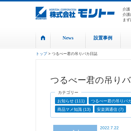
介護
介護
まず
News
設置事例
トップ
> つるべー君の吊りバカ日誌
つるべー君の吊りバ
カテゴリー
お知らせ (111)
つるべー君の吊りバカ日
商品マメ知識 (13)
安楽満通信 (7)
2022.7.22