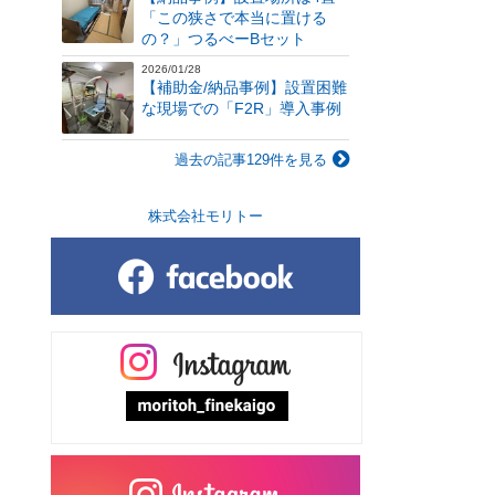
「この狭さで本当に置ける
の？」つるべーBセット
2026/01/28
【補助金/納品事例】設置困難
な現場での「F2R」導入事例
過去の記事129件を見る
株式会社モリトー