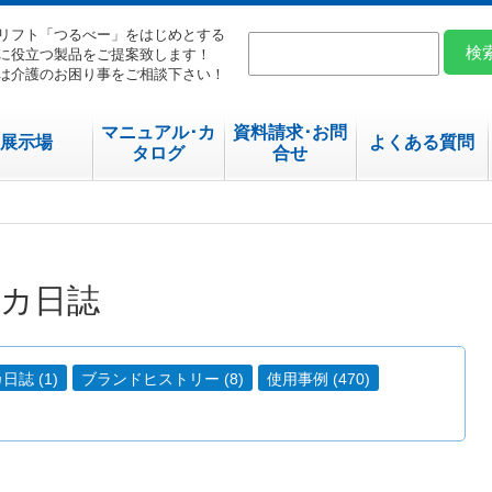
リフト「つるべー」をはじめとする
に役立つ製品をご提案致します！
は介護のお困り事をご相談下さい！
マニュアル･カ
資料請求･お問
展示場
よくある質問
タログ
合せ
カ日誌
誌 (1)
ブランドヒストリー (8)
使用事例 (470)