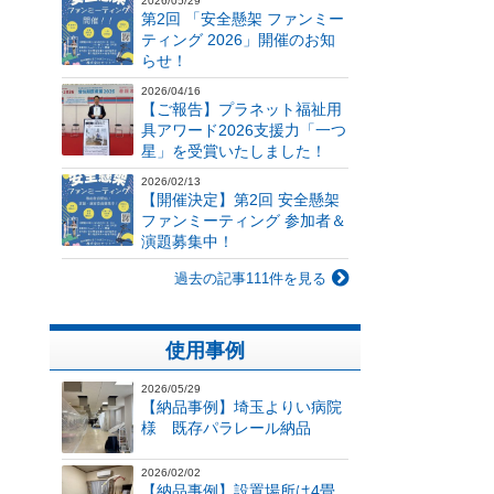
2026/05/29
第2回 「安全懸架 ファンミー
ティング 2026」開催のお知
らせ！
2026/04/16
【ご報告】プラネット福祉用
具アワード2026支援力「一つ
星」を受賞いたしました！
2026/02/13
【開催決定】第2回 安全懸架
ファンミーティング 参加者＆
演題募集中！
過去の記事111件を見る
使用事例
2026/05/29
【納品事例】埼玉よりい病院
様 既存パラレール納品
2026/02/02
【納品事例】設置場所は4畳