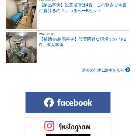
【納品事例】設置場所は4畳「この狭さで本当
に置けるの？」つるべーBセット
2026/01/28
【補助金/納品事例】設置困難な現場での「F2
R」導入事例
過去の記事129件を見る