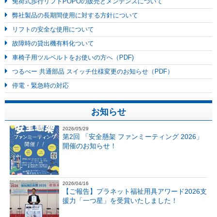
免荷式歩行リフトPOPOの販売とメンテンスについて
弊社製品の長期間使用に対する方針について
リフトの安全な使用について
故障時の貸出機有料化ついて
車椅子用ツルベルトをお使いの方へ（PDF)
つるべー 共通部品 スイッチ仕様変更のお知らせ（PDF）
停電・緊急時の対応
お知らせ
2026/05/29
第2回 「安全懸架 ファンミーティング 2026」
開催のお知らせ！
2026/04/16
【ご報告】プラネット福祉用具アワード2026支
援力「一つ星」を受賞いたしました！