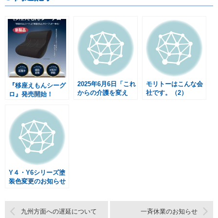
2025年6月6日「これ
モリトーはこんな会
『移座えもんシーグ
からの介護を変え
社です。（2）
ロ』発売開始！
る」介護機器開発ト
ップメーカー5社に
よる介護度改善セミ
ナー開催
Y４・Y6シリーズ塗
装色変更のお知らせ
九州方面への遅延について
一斉休業のお知らせ