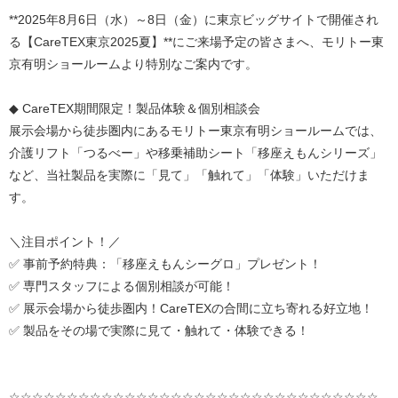
**2025
年
8
月
6
日（水）～
8
日（金）に東京ビッグサイトで開催され
る【
CareTEX
東京
2025
夏】
**
にご来場予定の皆さまへ、モリトー東
京有明ショールームより特別なご案内です。
◆
CareTEX
期間限定！製品体験＆個別相談会
展示会場から徒歩圏内にあるモリトー東京有明ショールームでは、
介護リフト「つるべー」や移乗補助シート「移座えもんシリーズ」
など、当社製品を実際に「見て」「触れて」「体験」いただけま
す。
＼注目ポイント！／
✅ 事前予約特典：「移座えもんシーグロ」プレゼント！
✅ 専門スタッフによる個別相談が可能！
✅ 展示会場から徒歩圏内！
CareTEX
の合間に立ち寄れる好立地！
✅ 製品をその場で実際に見て・触れて・体験できる！
☆☆☆☆☆☆☆☆☆☆☆☆☆☆☆☆☆☆☆☆☆☆☆☆☆
☆☆☆☆☆☆☆