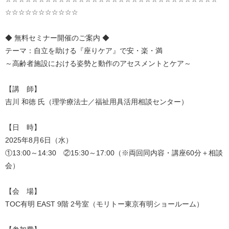
☆☆☆☆☆☆☆☆☆☆☆
◆ 無料セミナー開催のご案内 ◆
テーマ：自立を助ける『座りケア』で安・楽・満
～高齢者施設における姿勢と動作のアセスメントとケア～
【講 師】
吉川 和徳 氏（理学療法士／福祉用具活用相談センター）
【日 時】
2025
年
8
月
6
日（水）
①
13:00
～
14:30
②
15:30
～
17:00
（※両回同内容・講座
60
分＋相談
会）
【会 場】
TOC
有明
EAST 9
階
2
号室（モリトー東京有明ショールーム）