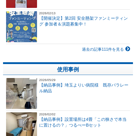
2026/02/13
【開催決定】第2回 安全懸架ファンミーティン
グ 参加者＆演題募集中！
過去の記事111件を見る
使用事例
2026/05/29
【納品事例】埼玉よりい病院様 既存パラレー
ル納品
2026/02/02
【納品事例】設置場所は4畳「この狭さで本当
に置けるの？」つるべーBセット