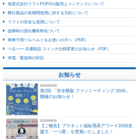
免荷式歩行リフトPOPOの販売とメンテンスについて
弊社製品の長期間使用に対する方針について
リフトの安全な使用について
故障時の貸出機有料化ついて
車椅子用ツルベルトをお使いの方へ（PDF)
つるべー 共通部品 スイッチ仕様変更のお知らせ（PDF）
停電・緊急時の対応
お知らせ
2026/05/29
第2回 「安全懸架 ファンミーティング 2026」
開催のお知らせ！
2026/04/16
【ご報告】プラネット福祉用具アワード2026支
援力「一つ星」を受賞いたしました！