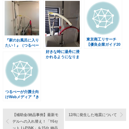
東京商工リサーチ
『家のお風呂に入り
【優良企業ガイド20
たい！』（つるべー
22】に掲載されまし
F2Rセット）
好きな時に湯舟に浸
た
かれるようになりま
した つるべーF2R
セット
つるべーが介護士向
けWebメディア『き
らッコノート』に掲
載
【補助金/納品事例】最新モ
12/8に発生した地震について
デルへの入れ替え！「Y6セ
ット Li-PINK」を15台 納品