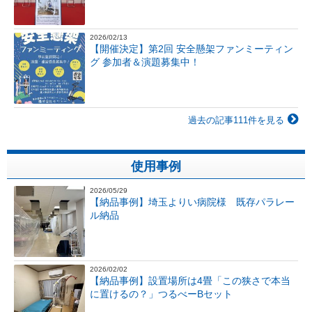
2026/02/13
【開催決定】第2回 安全懸架ファンミーティン
グ 参加者＆演題募集中！
過去の記事111件を見る
使用事例
2026/05/29
【納品事例】埼玉よりい病院様 既存パラレー
ル納品
2026/02/02
【納品事例】設置場所は4畳「この狭さで本当
に置けるの？」つるべーBセット