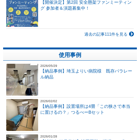
【開催決定】第2回 安全懸架ファンミーティン
グ 参加者＆演題募集中！
過去の記事111件を見る
使用事例
2026/05/29
【納品事例】埼玉よりい病院様 既存パラレー
ル納品
2026/02/02
【納品事例】設置場所は4畳「この狭さで本当
に置けるの？」つるべーBセット
2026/01/28