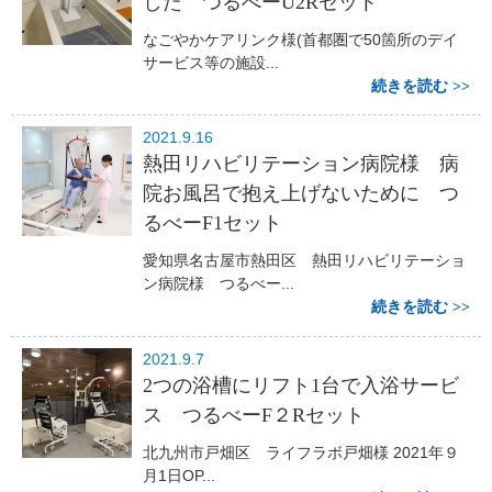
した つるべーU2Rセット
なごやかケアリンク様(首都圏で50箇所のデイ
サービス等の施設...
続きを読む
2021.9.16
熱田リハビリテーション病院様 病
院お風呂で抱え上げないために つ
るべーF1セット
愛知県名古屋市熱田区 熱田リハビリテーショ
ン病院様 つるべー...
続きを読む
2021.9.7
2つの浴槽にリフト1台で入浴サービ
ス つるべーF２Rセット
北九州市戸畑区 ライフラボ戸畑様 2021年９
月1日OP...