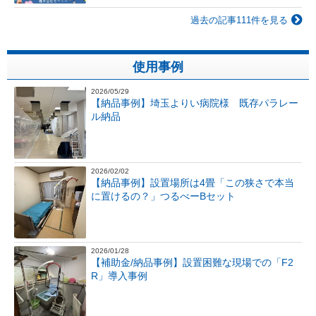
過去の記事111件を見る
使用事例
2026/05/29
【納品事例】埼玉よりい病院様 既存パラレー
ル納品
2026/02/02
【納品事例】設置場所は4畳「この狭さで本当
に置けるの？」つるべーBセット
2026/01/28
【補助金/納品事例】設置困難な現場での「F2
R」導入事例