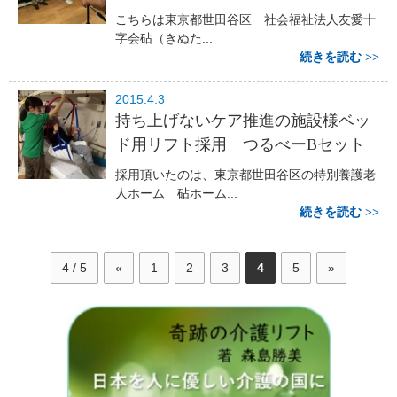
こちらは東京都世田谷区 社会福祉法人友愛十
字会砧（きぬた...
続きを読む
2015.4.3
持ち上げないケア推進の施設様ベッ
ド用リフト採用 つるべーBセット
採用頂いたのは、東京都世田谷区の特別養護老
人ホーム 砧ホーム...
続きを読む
4 / 5
«
1
2
3
4
5
»